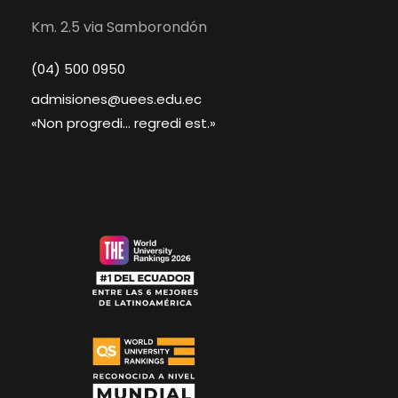
Km. 2.5 via Samborondón
(04) 500 0950
admisiones@uees.edu.ec
«Non progredi... regredi est.»