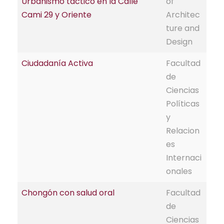
Urbanismo táctico en la Calle
of
Cami 29 y Oriente
Architec
ture and
Design
Ciudadanía Activa
Facultad
de
Ciencias
Políticas
y
Relacion
es
Internaci
onales
Chongón con salud oral
Facultad
de
Ciencias