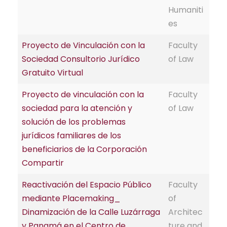
Humaniti
es
Proyecto de Vinculación con la
Faculty
Sociedad Consultorio Jurídico
of Law
Gratuito Virtual
Proyecto de vinculación con la
Faculty
sociedad para la atención y
of Law
solución de los problemas
jurídicos familiares de los
beneficiarios de la Corporación
Compartir
Reactivación del Espacio Público
Faculty
mediante Placemaking_
of
Dinamización de la Calle Luzárraga
Architec
y Panamá en el Centro de
ture and