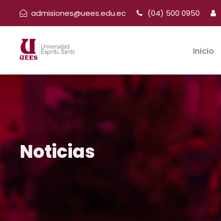
admisiones@uees.edu.ec
(04) 500 0950
Inicio
Noticias