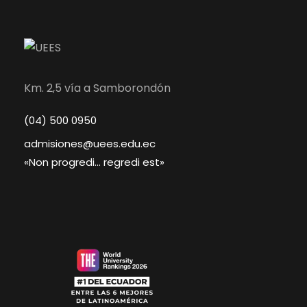
Km. 2,5 vía a Samborondón
(04) 500 0950
admisiones@uees.edu.ec
«Non progredi… regredi est»