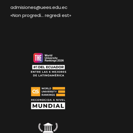
admisiones@uees.edu.ec
«Non progredi… regredi est»