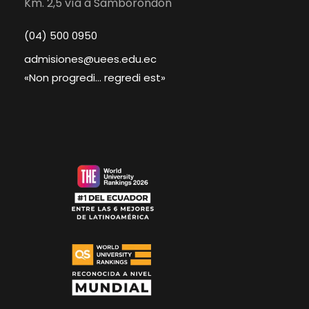
Km. 2,5 vía a Samborondón
(04) 500 0950
admisiones@uees.edu.ec
«Non progredi… regredi est»