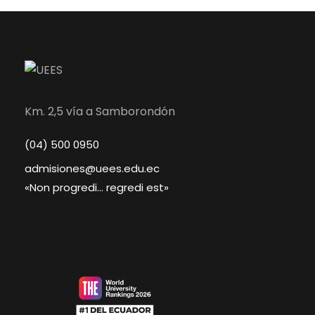
Km. 2,5 vía a Samborondón
(04) 500 0950
admisiones@uees.edu.ec
«Non progredi… regredi est»