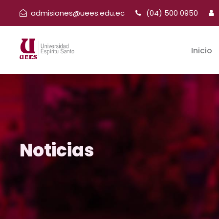
admisiones@uees.edu.ec
(04) 500 0950
Inicio
Noticias