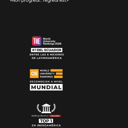
«Non progredi… regredi est»