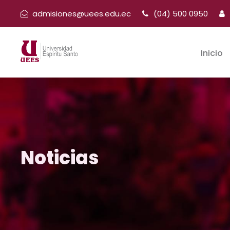
admisiones@uees.edu.ec
(04) 500 0950
Inicio
Noticias