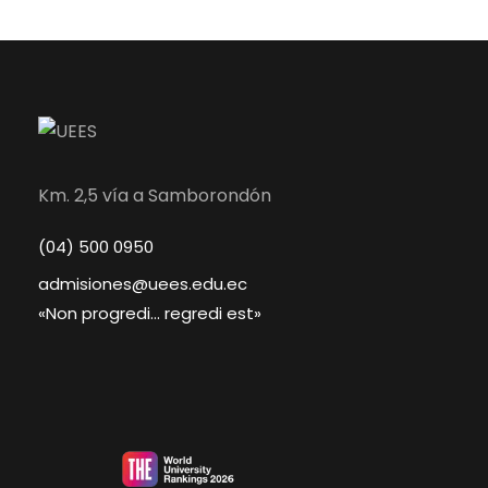
Km. 2,5 vía a Samborondón
(04) 500 0950
admisiones@uees.edu.ec
«Non progredi… regredi est»