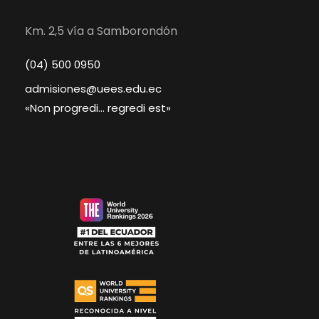
Km. 2,5 vía a Samborondón
(04) 500 0950
admisiones@uees.edu.ec
«Non progredi… regredi est»