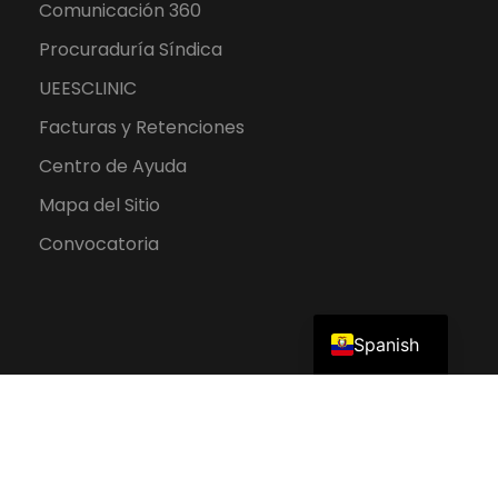
Comunicación 360
Procuraduría Síndica
UEESCLINIC
Facturas y Retenciones
Centro de Ayuda
Mapa del Sitio
Convocatoria
English
Spanish
2026 UEES. Todos los derechos reservados.
Política de Protección de Datos Personales