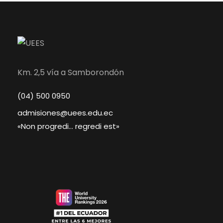
Km. 2,5 vía a Samborondón
(04) 500 0950
admisiones@uees.edu.ec
«Non progredi… regredi est»