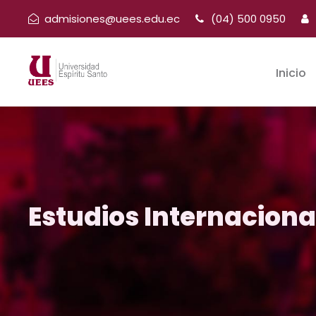
admisiones@uees.edu.ec
(04) 500 0950
Inicio
Estudios Internaciona