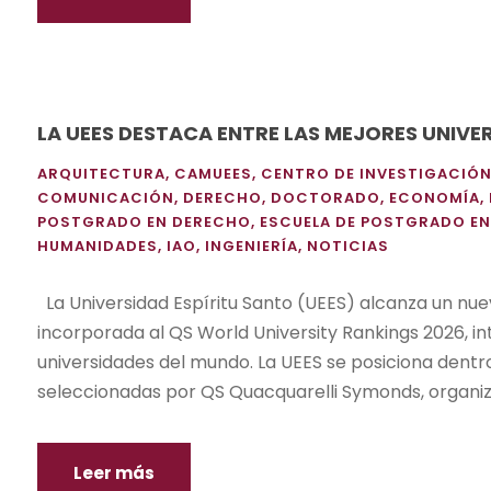
LA UEES DESTACA ENTRE LAS MEJORES UNIVE
ARQUITECTURA
,
CAMUEES
,
CENTRO DE INVESTIGACIÓ
COMUNICACIÓN
,
DERECHO
,
DOCTORADO
,
ECONOMÍA
,
POSTGRADO EN DERECHO
,
ESCUELA DE POSTGRADO E
HUMANIDADES
,
IAO
,
INGENIERÍA
,
NOTICIAS
La Universidad Espíritu Santo (UEES) alcanza un nue
incorporada al QS World University Rankings 2026, int
universidades del mundo. La UEES se posiciona dentro 
seleccionadas por QS Quacquarelli Symonds, organiza
Leer más