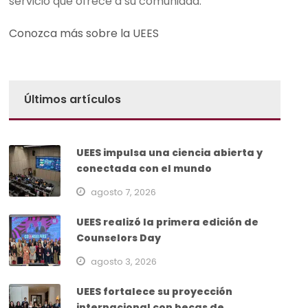
servicio que ofrece a su comunidad.
Conozca más sobre la UEES
Últimos artículos
UEES impulsa una ciencia abierta y
conectada con el mundo
agosto 7, 2026
UEES realizó la primera edición de
Counselors Day
agosto 3, 2026
UEES fortalece su proyección
internacional con becas de