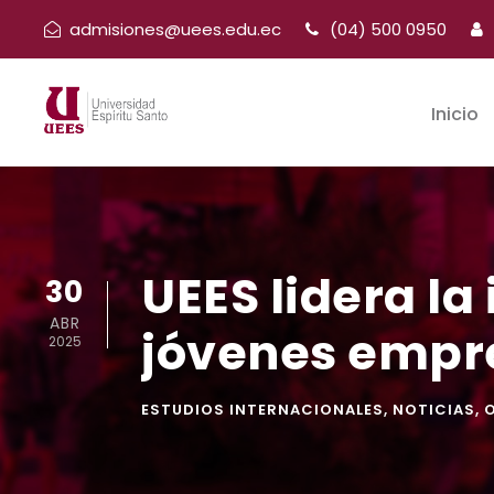
admisiones@uees.edu.ec
(04) 500 0950
Inicio
UEES lidera la
30
ABR
jóvenes empr
2025
ESTUDIOS INTERNACIONALES
,
NOTICIAS
,
O