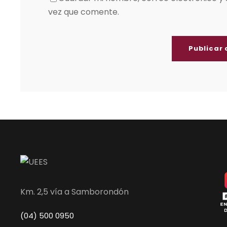
vez que comente.
Km. 2,5 vía a Samborondón
(04) 500 0950