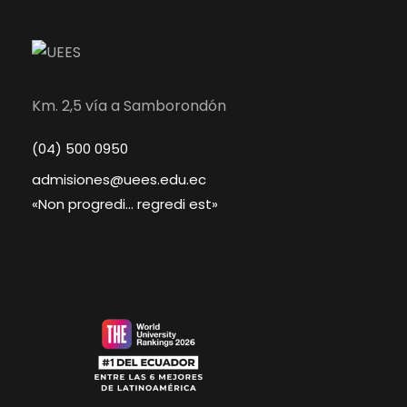
Km. 2,5 vía a Samborondón
(04) 500 0950
admisiones@uees.edu.ec
«Non progredi… regredi est»