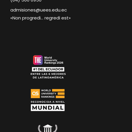
admisiones@uees.edu.ec
«Non progredi… regredi est»