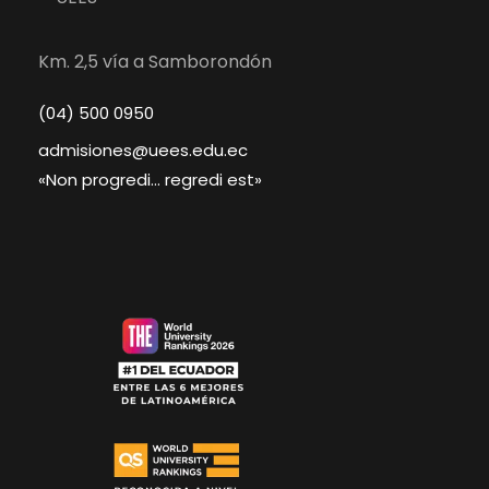
Km. 2,5 vía a Samborondón
(04) 500 0950
admisiones@uees.edu.ec
«Non progredi… regredi est»