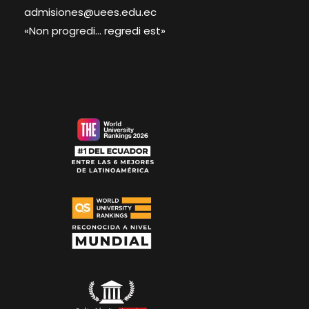
admisiones@uees.edu.ec
«Non progredi… regredi est»