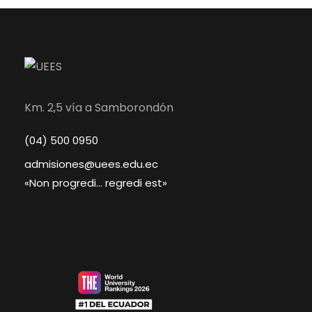
Km. 2,5 vía a Samborondón
(04) 500 0950
admisiones@uees.edu.ec
«Non progredi… regredi est»