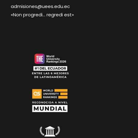
admisiones@uees.edu.ec
«Non progredi… regredi est»