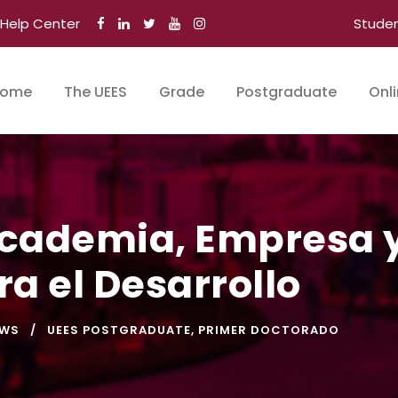
Help Center
Stude
ome
The UEES
Grade
Postgraduate
Onl
Academia, Empresa y
a el Desarrollo
EWS
UEES POSTGRADUATE
,
PRIMER DOCTORADO