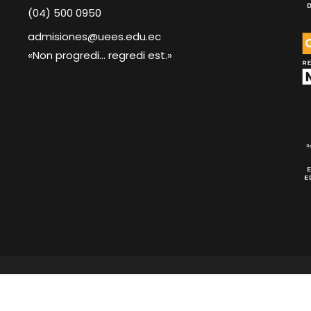
(04) 500 0950
admisiones@uees.edu.ec
«Non progredi... regredi est.»
2026 UEES. All rights reserved.