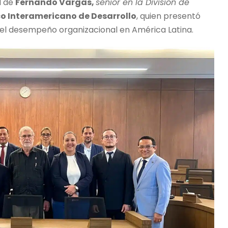
l de
Fernando Vargas,
sénior en la División de
o Interamericano de Desarrollo
, quien presentó
 en el desempeño organizacional en América Latina.