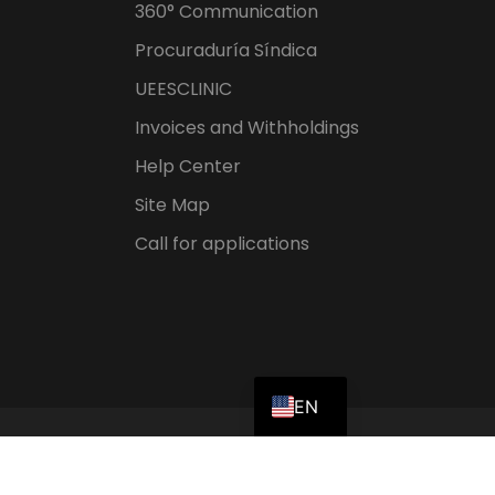
360° Communication
Procuraduría Síndica
UEESCLINIC
Invoices and Withholdings
Help Center
Site Map
Call for applications
ES
EN
Personal Data Protection Policy