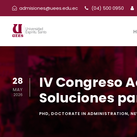
admisiones@uees.edu.ec
(04) 500 0950
H
IV Congreso 
28
MAY
Soluciones par
2026
PHD
,
DOCTORATE IN ADMINISTRATION
,
N