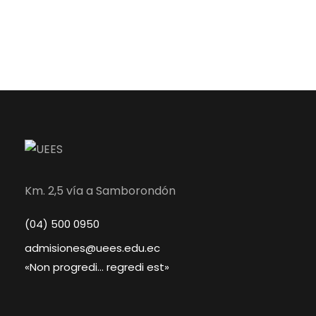
Km. 2,5 vía a Samborondón
(04) 500 0950
admisiones@uees.edu.ec
«Non progredi… regredi est»