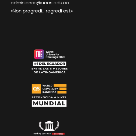
admisiones@uees.edu.ec
«Non progredi… regredi est»