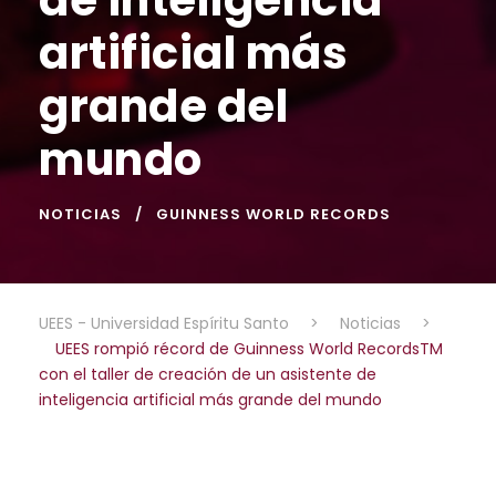
artificial más
grande del
mundo
NOTICIAS
GUINNESS WORLD RECORDS
UEES - Universidad Espíritu Santo
>
Noticias
>
UEES rompió récord de Guinness World RecordsTM
con el taller de creación de un asistente de
inteligencia artificial más grande del mundo