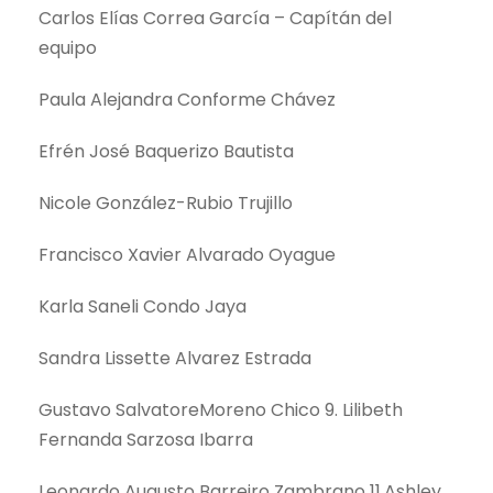
Carlos Elías Correa García – Capítán del
equipo
Paula Alejandra Conforme Chávez
Efrén José Baquerizo Bautista
Nicole González-Rubio Trujillo
Francisco Xavier Alvarado Oyague
Karla Saneli Condo Jaya
Sandra Lissette Alvarez Estrada
Gustavo SalvatoreMoreno Chico 9. Lilibeth
Fernanda Sarzosa Ibarra
Leonardo Augusto Barreiro Zambrano 11.Ashley