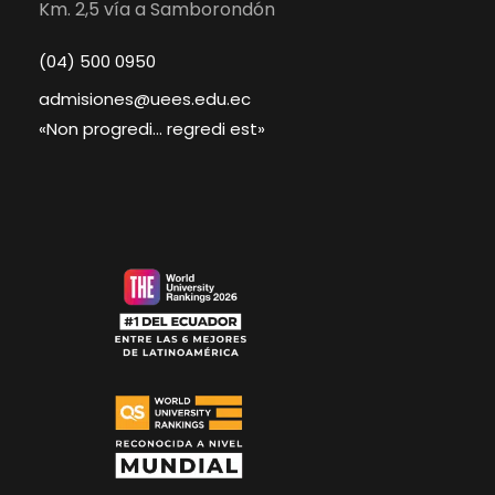
Km. 2,5 vía a Samborondón
(04) 500 0950
admisiones@uees.edu.ec
«Non progredi… regredi est»