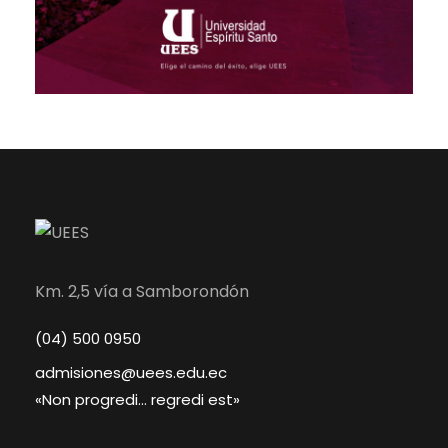
Km. 2,5 vía a Samborondón
(04) 500 0950
admisiones@uees.edu.ec
«Non progredi… regredi est»