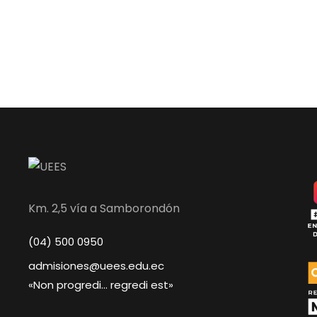
Km. 2,5 vía a Samborondón
(04) 500 0950
admisiones@uees.edu.ec
«Non progredi… regredi est»