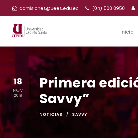
admisiones@uees.edu.ec
(04) 500 0950
Inicio
Primera edici
18
NOV
Savvy”
2018
NOTICIAS
SAVVY