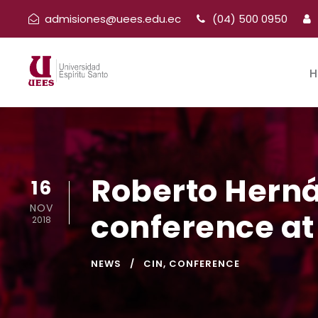
admisiones@uees.edu.ec
(04) 500 0950
H
Roberto Hern
16
NOV
conference at
2018
NEWS
CIN
,
CONFERENCE