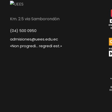
Km. 2.5 via Samborondón
(04) 500 0950
admisiones@uees.edu.ec
«Non progredi... regredi est.»