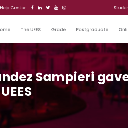
Help Center
Stude
ome
The UEES
Grade
Postgraduate
Onl
ández Sampieri gave
 UEES