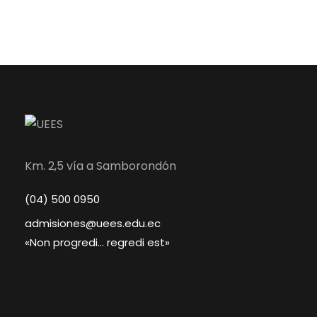
Km. 2,5 vía a Samborondón
(04) 500 0950
admisiones@uees.edu.ec
«Non progredi… regredi est»