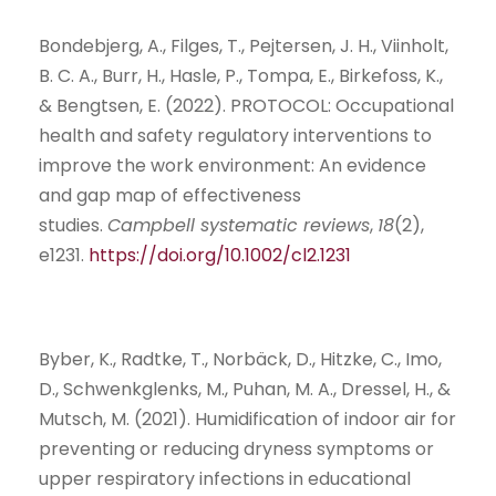
Bondebjerg, A., Filges, T., Pejtersen, J. H., Viinholt,
B. C. A., Burr, H., Hasle, P., Tompa, E., Birkefoss, K.,
& Bengtsen, E. (2022). PROTOCOL: Occupational
health and safety regulatory interventions to
improve the work environment: An evidence
and gap map of effectiveness
studies.
Campbell systematic reviews
,
18
(2),
e1231.
https://doi.org/10.1002/cl2.1231
Byber, K., Radtke, T., Norbäck, D., Hitzke, C., Imo,
D., Schwenkglenks, M., Puhan, M. A., Dressel, H., &
Mutsch, M. (2021). Humidification of indoor air for
preventing or reducing dryness symptoms or
upper respiratory infections in educational