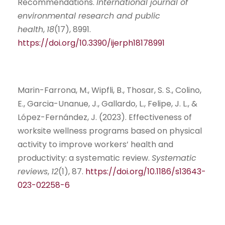
Recommendations.
International journal of
environmental research and public
health
,
18
(17), 8991.
https://doi.org/10.3390/ijerph18178991
Marin-Farrona, M., Wipfli, B., Thosar, S. S., Colino,
E., Garcia-Unanue, J., Gallardo, L., Felipe, J. L., &
López-Fernández, J. (2023). Effectiveness of
worksite wellness programs based on physical
activity to improve workers’ health and
productivity: a systematic review.
Systematic
reviews
,
12
(1), 87.
https://doi.org/10.1186/s13643-
023-02258-6