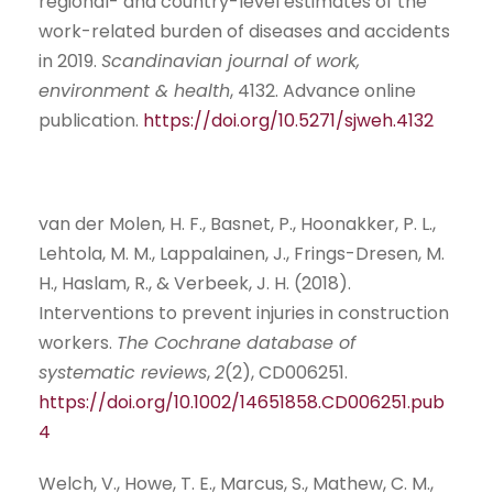
regional- and country-level estimates of the
work-related burden of diseases and accidents
in 2019.
Scandinavian journal of work,
environment & health
, 4132. Advance online
publication.
https://doi.org/10.5271/sjweh.4132
van der Molen, H. F., Basnet, P., Hoonakker, P. L.,
Lehtola, M. M., Lappalainen, J., Frings-Dresen, M.
H., Haslam, R., & Verbeek, J. H. (2018).
Interventions to prevent injuries in construction
workers.
The Cochrane database of
systematic reviews
,
2
(2), CD006251.
https://doi.org/10.1002/14651858.CD006251.pub
4
Welch, V., Howe, T. E., Marcus, S., Mathew, C. M.,