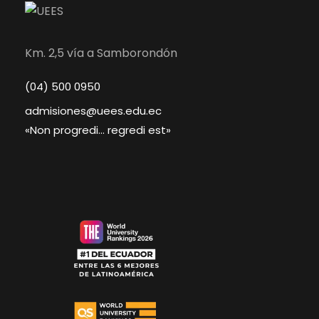
Km. 2,5 vía a Samborondón
(04) 500 0950
admisiones@uees.edu.ec
«Non progredi… regredi est»