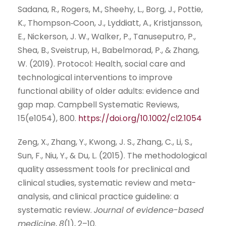
Sadana, R., Rogers, M., Sheehy, L., Borg, J., Pottie,
K., Thompson
‐
Coon, J., Lyddiatt, A., Kristjansson,
E., Nickerson, J. W., Walker, P., Tanuseputro, P.,
Shea, B., Sveistrup, H., Babelmorad, P., & Zhang,
W. (2019). Protocol: Health, social care and
technological interventions to improve
functional ability of older adults: evidence and
gap map. Campbell Systematic Reviews,
15(e1054), 800.
https://doi.org/10.1002/cl2.1054
Zeng, X., Zhang, Y., Kwong, J. S., Zhang, C., Li, S.,
Sun, F., Niu, Y., & Du, L. (2015). The methodological
quality assessment tools for preclinical and
clinical studies, systematic review and meta-
analysis, and clinical practice guideline: a
systematic review.
Journal of evidence-based
medicine
,
8
(1), 2–10.