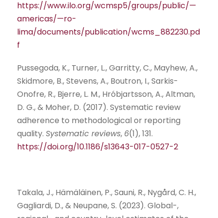
https://www.ilo.org/wcmsp5/groups/public/—
americas/—ro-
lima/documents/publication/wcms_882230.pd
f
Pussegoda, K., Turner, L., Garritty, C., Mayhew, A.,
Skidmore, B., Stevens, A., Boutron, I., Sarkis-
Onofre, R., Bjerre, L. M., Hróbjartsson, A., Altman,
D. G., & Moher, D. (2017). Systematic review
adherence to methodological or reporting
quality.
Systematic reviews
,
6
(1), 131.
https://doi.org/10.1186/s13643-017-0527-2
Takala, J., Hämäläinen, P., Sauni, R., Nygård, C. H.,
Gagliardi, D., & Neupane, S. (2023). Global-,