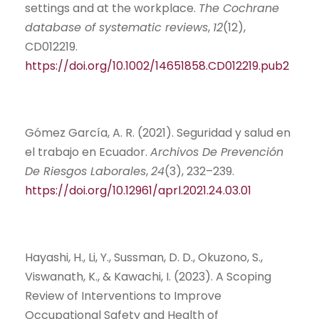
settings and at the workplace.
The Cochrane
database of systematic reviews
,
12
(12),
CD012219.
https://doi.org/10.1002/14651858.CD012219.pub2
Gómez García, A. R. (2021). Seguridad y salud en
el trabajo en Ecuador.
Archivos De Prevención
De Riesgos Laborales
,
24
(3), 232–239.
https://doi.org/10.12961/aprl.2021.24.03.01
Hayashi, H., Li, Y., Sussman, D. D., Okuzono, S.,
Viswanath, K., & Kawachi, I. (2023). A Scoping
Review of Interventions to Improve
Occupational Safety and Health of