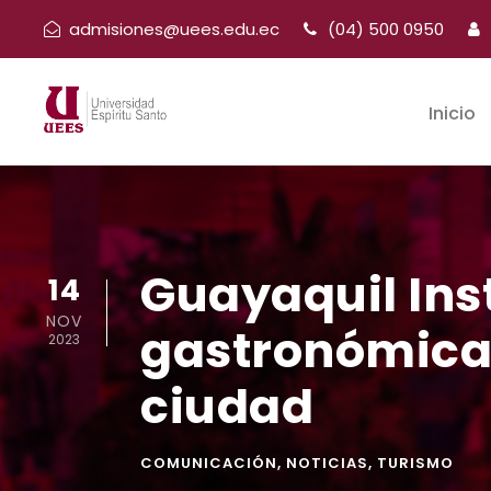
admisiones@uees.edu.ec
(04) 500 0950
Inicio
Guayaquil Ins
14
NOV
gastronómica c
2023
ciudad
COMUNICACIÓN
,
NOTICIAS
,
TURISMO