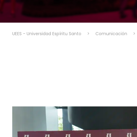
UEES - Universidad Espíritu Santo
>
Comunicación
>