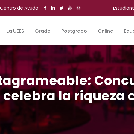
Centro de Ayuda
Estudian
La UEES
Grado
Postgrado
Online
Edu
tagrameable: Concu
elebra la riqueza c