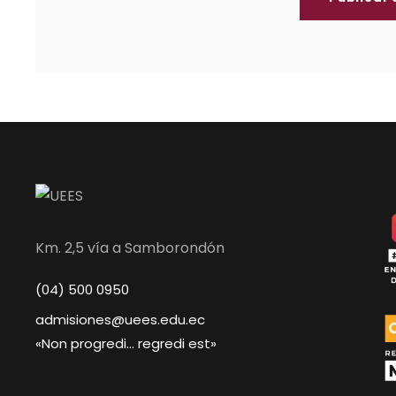
Km. 2,5 vía a Samborondón
(04) 500 0950
admisiones@uees.edu.ec
«Non progredi… regredi est»