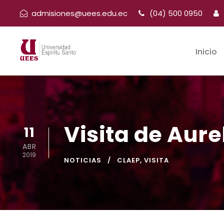
admisiones@uees.edu.ec
(04) 500 0950
Inicio
Visita de Aure
11
ABR
2019
NOTICIAS
CLAEP
,
VISITA