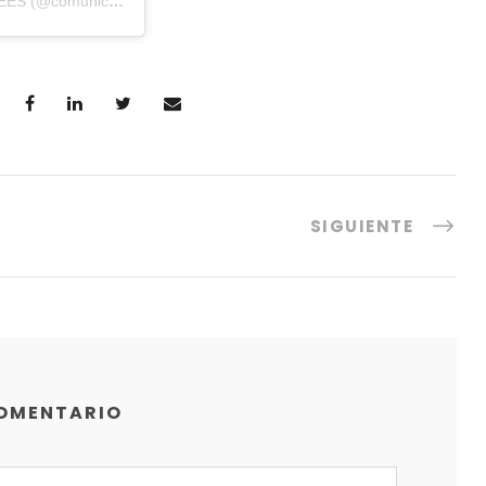
Una publicación compartida por Facultad de Comunicación UEES (@comunicacionuees)
SIGUIENTE
COMENTARIO