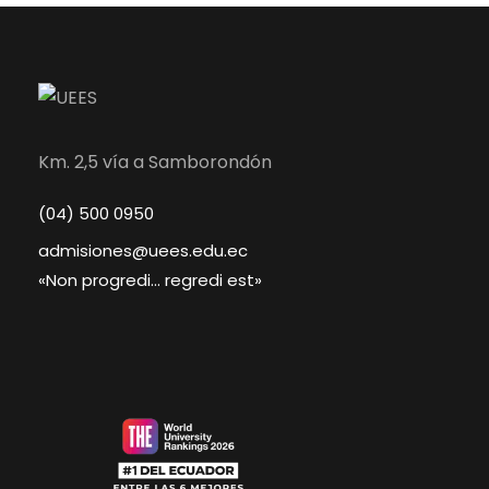
Km. 2,5 vía a Samborondón
(04) 500 0950
admisiones@uees.edu.ec
«Non progredi… regredi est»