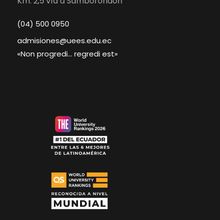
Km. 2,5 vía a Samborondón
(04) 500 0950
admisiones@uees.edu.ec
«Non progredi… regredi est»