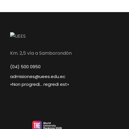
Km. 2,5 vía a Samborondón
(04) 500 0950
admisiones@uees.edu.ec
«Non progredi… regredi est»