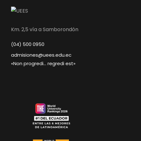
Km. 2,5 vía a Samborondón
(04) 500 0950
admisiones@uees.edu.ec
«Non progredi… regredi est»