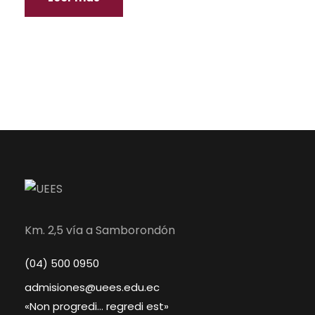
Km. 2,5 vía a Samborondón
(04) 500 0950
admisiones@uees.edu.ec
«Non progredi… regredi est»