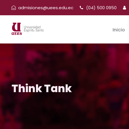
admisiones@uees.edu.ec
(04) 500 0950
Inicio
Think Tank