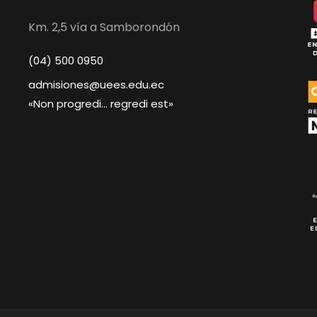
Km. 2,5 vía a Samborondón
(04) 500 0950
admisiones@uees.edu.ec
«Non progredi… regredi est»