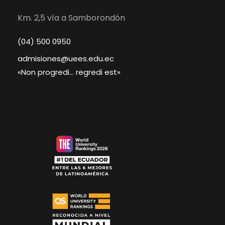
Km. 2,5 vía a Samborondón
(04) 500 0950
admisiones@uees.edu.ec
«Non progredi… regredi est»