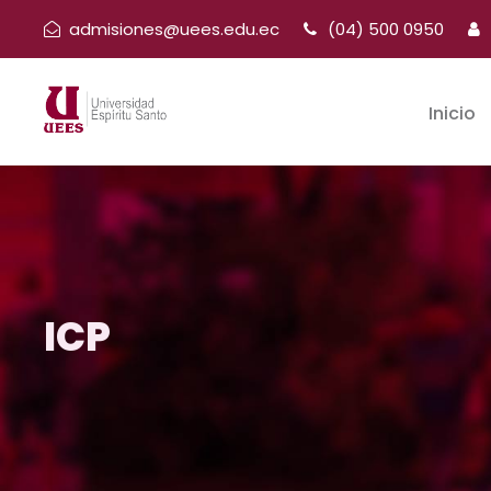
admisiones@uees.edu.ec
(04) 500 0950
Inicio
ICP