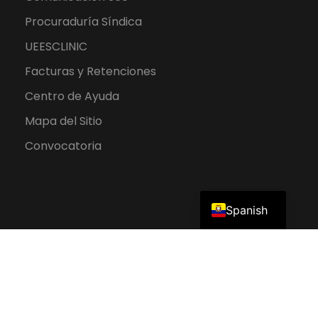
Procuraduría Síndica
UEESCLINIC
Facturas y Retenciones
Centro de Ayuda
Mapa del Sitio
Convocatoria
English
Spanish
2026 UEES. Todos los derechos reservados.
Política de Protección de Datos Personales