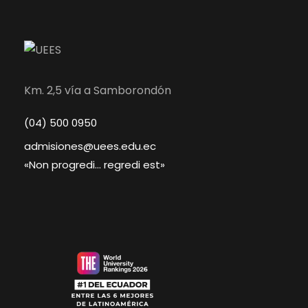
Km. 2,5 vía a Samborondón
(04) 500 0950
admisiones@uees.edu.ec
«Non progredi… regredi est»