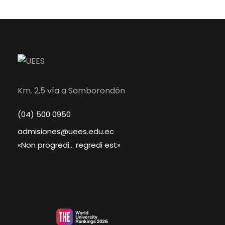
Km. 2,5 vía a Samborondón
(04) 500 0950
admisiones@uees.edu.ec
«Non progredi… regredi est»