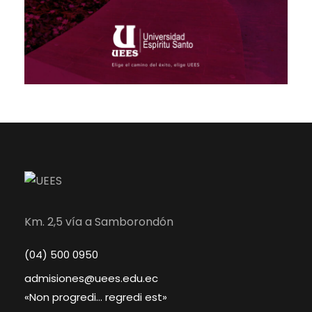
Km. 2,5 vía a Samborondón
(04) 500 0950
admisiones@uees.edu.ec
«Non progredi… regredi est»