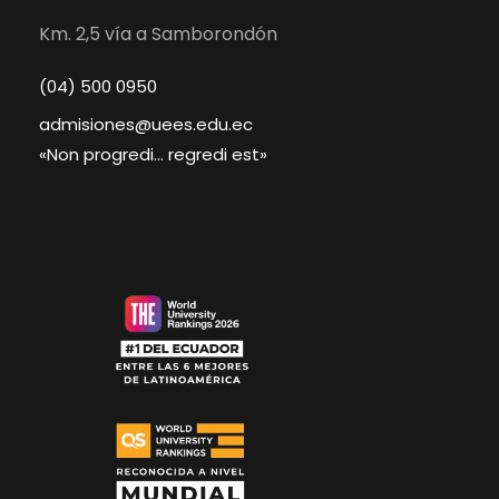
Km. 2,5 vía a Samborondón
(04) 500 0950
admisiones@uees.edu.ec
«Non progredi… regredi est»