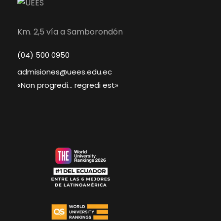
Km. 2,5 vía a Samborondón
(04) 500 0950
admisiones@uees.edu.ec
«Non progredi… regredi est»