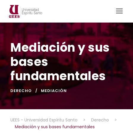
Mediación y sus
bases
fundamentales
DERECHO
MEDIACIÓN
UEES - Universidad Espíritu Santo
>
Derecho
>
Mediación y sus bases fundamentales