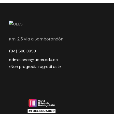
Km. 2,5 vía a Samborondón
(04) 500 0950
admisiones@uees.edu.ec
«Non progredi… regredi est»