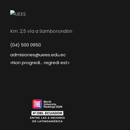
Km. 2,5 vía a Samborondón
(04) 500 0950
admisiones@uees.edu.ec
«Non progredi… regredi est»