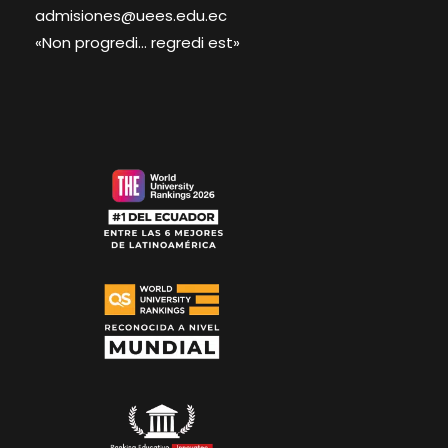
admisiones@uees.edu.ec
«Non progredi… regredi est»