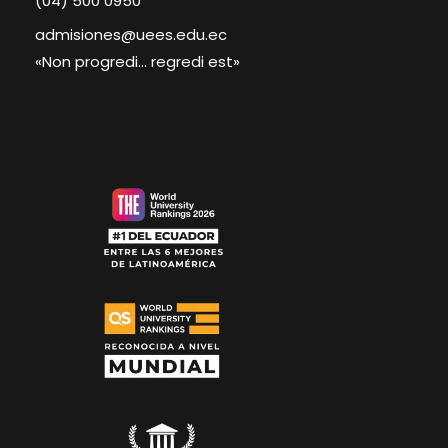
(04) 500 0950
admisiones@uees.edu.ec
«Non progredi… regredi est»