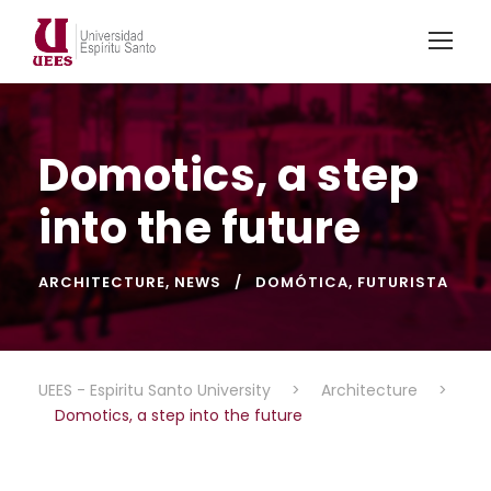
Domotics, a step
into the future
ARCHITECTURE
,
NEWS
DOMÓTICA
,
FUTURISTA
UEES - Espiritu Santo University
>
Architecture
>
Domotics, a step into the future